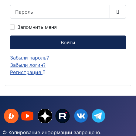
Пароль
Показа
Запомнить меня
Войти
Забыли пароль?
Забыли логин?
Регистрация
© Копирование информации запрещено.