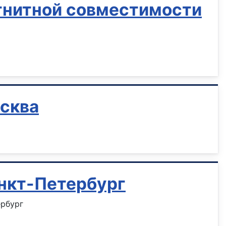
гнитной совместимости
сква
нкт-Петербург
ербург