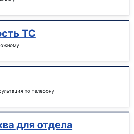
ость ТС
сложному
сультация по телефону
ква для отдела