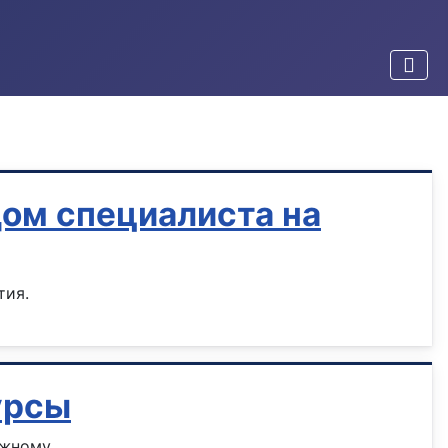
ом специалиста на
тия.
урсы
ожному