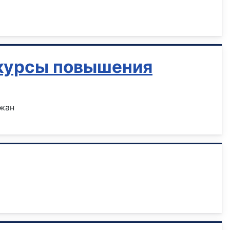
 курсы повышения
джан