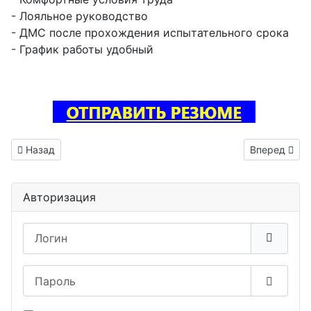
- Лояльное руководство
- ДМС после прохождения испытательного срока
- График работы удобный
Предыдущий: Тестировщик ПО вакансия Таруса
Следующий:
Назад
Вперед
Авторизация
Логин
Пароль
Показа