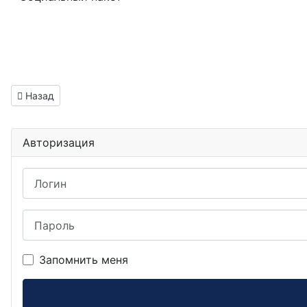
Предыдущий: Тестировщик ПО вакансия Лысьва
Назад
Авторизация
Логин
Пароль
Запомнить меня