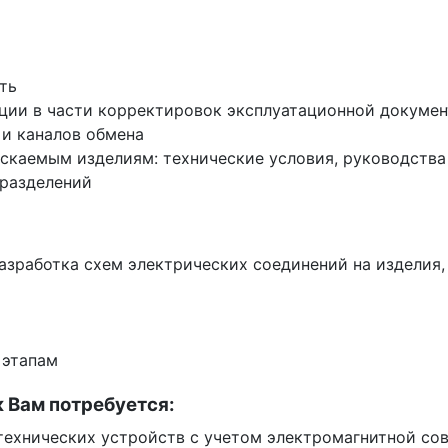
ть
ции в части корректировок эксплуатационной докуме
 и каналов обмена
каемым изделиям: технические условия, руководства п
дразделений
разработка схем электрических соединений на издели
 этапам
к Вам потребуется:
технических устройств с учетом электромагнитной со