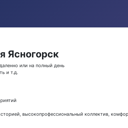
я Ясногорск
аленно или на полный день
ь и т.д.
приятий
историей, высокопрофессиональный коллектив, комфо