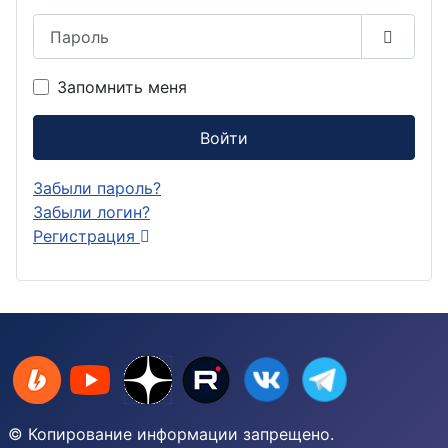
Пароль
Показа
Запомнить меня
Войти
Забыли пароль?
Забыли логин?
Регистрация
© Копирование информации запрещено.