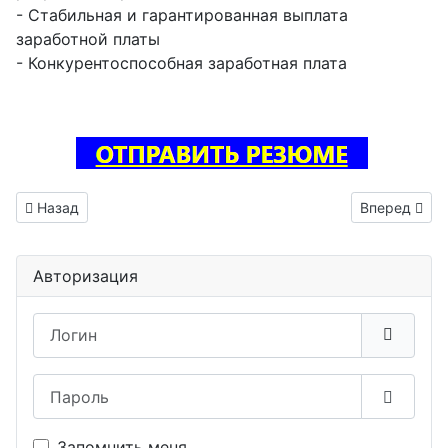
- Стабильная и гарантированная выплата
заработной платы
- Конкурентоспособная заработная плата
Предыдущий: Тестировщик ПО вакансия Сестрорецк
Следующий: 
Назад
Вперед
Авторизация
Логин
Пароль
Показа
Запомнить меня