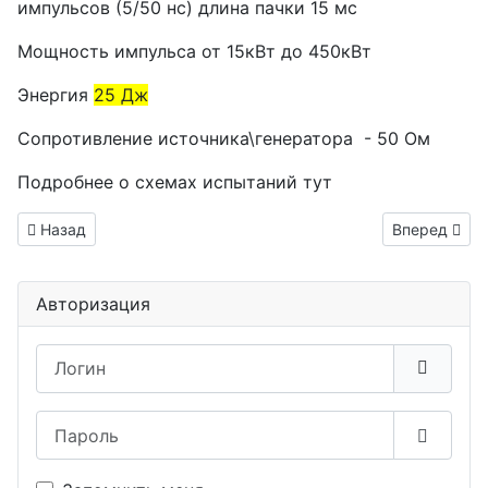
импульсов (5/50 нс) длина пачки 15 мс
Мощность импульса от 15кВт до 450кВт
Энергия
25 Дж
Сопротивление источника\генератора - 50 Ом
Подробнее о схемах испытаний тут
Предыдущий: ГОСТ Р 51317.4.28-2000 (МЭК 61000-4-28-99)
Следующий: 
Назад
Вперед
Авторизация
Логин
Пароль
Показа