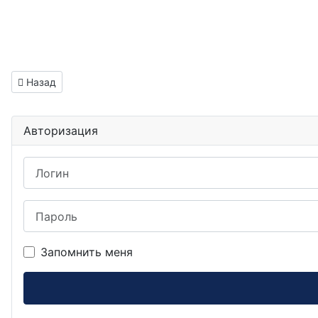
Предыдущий: Инженер электроник вакансия Северск
Назад
Авторизация
Логин
Пароль
Запомнить меня