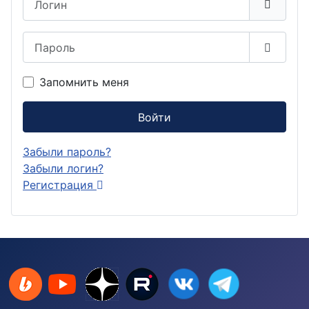
Пароль
Показа
Запомнить меня
Войти
Забыли пароль?
Забыли логин?
Регистрация