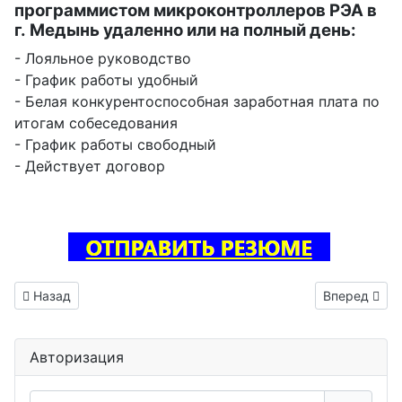
программистом микроконтроллеров РЭА в
г. Медынь удаленно или на полный день:
- Лояльное руководство
- График работы удобный
- Белая конкурентоспособная заработная плата по
итогам собеседования
- График работы свободный
- Действует договор
Предыдущий: Инженер трассировщик печатных плат ваканс
Следующий: 
Назад
Вперед
Авторизация
Логин