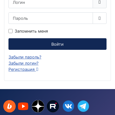
Пароль
Показа
Запомнить меня
Войти
Забыли пароль?
Забыли логин?
Регистрация