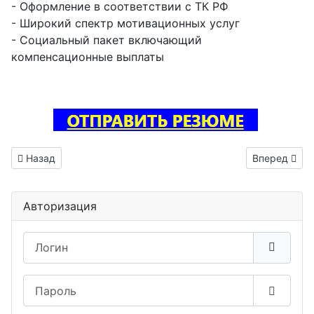
- Оформление в соответствии с ТК РФ
- Широкий спектр мотивационных услуг
- Социальный пакет включающий
компенсационные выплаты
Предыдущий: Тестировщик ПО вакансия Яровое
Следующий: 
Назад
Вперед
Авторизация
Логин
Пароль
Показа