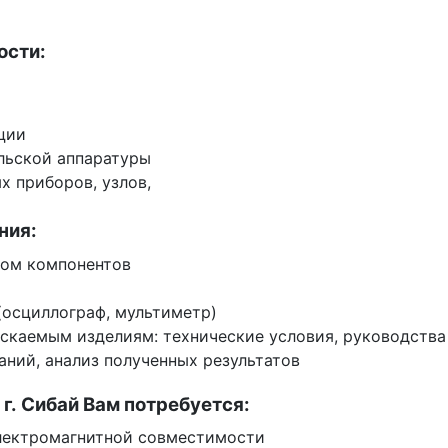
ости:
ции
ельской аппаратуры
х приборов, узлов,
ния:
ром компонентов
(осциллограф, мультиметр)
каемым изделиям: технические условия, руководства п
аний, анализ полученных результатов
г. Сибай Вам потребуется:
электромагнитной совместимости