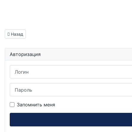
Предыдущий: Тестировщик ПО вакансия Павлово
Назад
Авторизация
Логин
Пароль
Запомнить меня