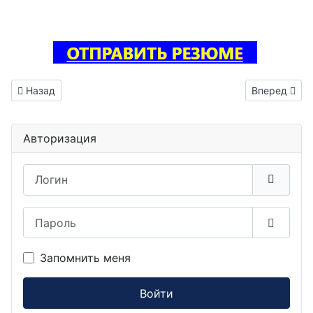
Предыдущий: Инженер электроник вакансия Сыктывкар
Следующий: 
Назад
Вперед
Авторизация
Логин
Пароль
Показа
Запомнить меня
Войти