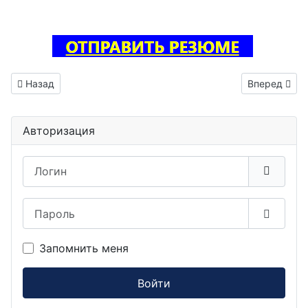
Предыдущий: Инженер трассировщик печатных плат ваканс
Следующий: 
Назад
Вперед
Авторизация
Логин
Пароль
Показа
Запомнить меня
Войти