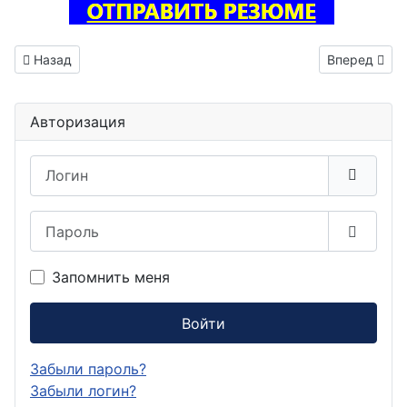
Предыдущий: Инженер электроник вакансия Конаково
Следующий: 
Назад
Вперед
Авторизация
Логин
Пароль
Показа
Запомнить меня
Войти
Забыли пароль?
Забыли логин?