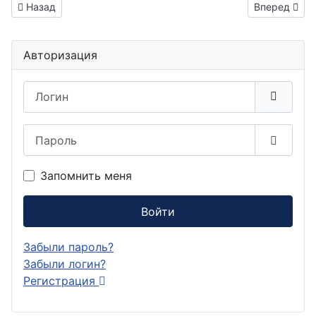
Предыдущий: Тестировщик ПО вакансия Миньяр
Следующий: 
Назад
Вперед
Авторизация
Логин
Пароль
Показа
Запомнить меня
Войти
Забыли пароль?
Забыли логин?
Регистрация