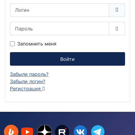
Логин
Пароль
Показа
Запомнить меня
Войти
Забыли пароль?
Забыли логин?
Регистрация