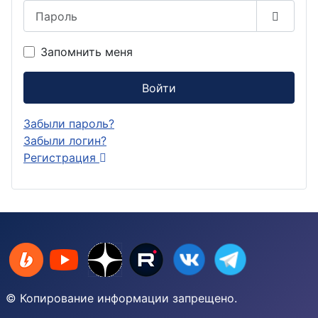
Пароль
Показа
Запомнить меня
Войти
Забыли пароль?
Забыли логин?
Регистрация
© Копирование информации запрещено.