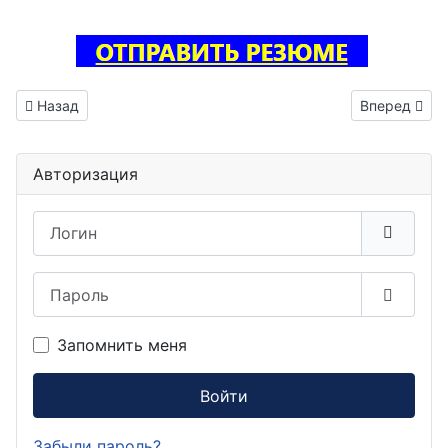
Предыдущий: Тестировщик ПО вакансия Петухово
Следующий: 
Назад
Вперед
Авторизация
Логин
Пароль
Показа
Запомнить меня
Войти
Забыли пароль?