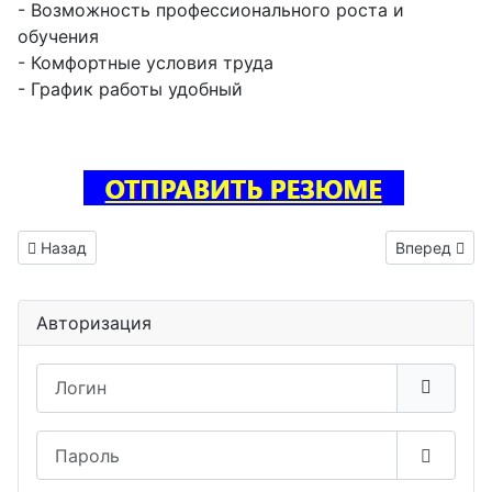
- Возможность профессионального роста и
обучения
- Комфортные условия труда
- График работы удобный
Предыдущий: Инженер по наладке и испытаниям вакансия 
Следующий: 
Назад
Вперед
Авторизация
Логин
Пароль
Показа