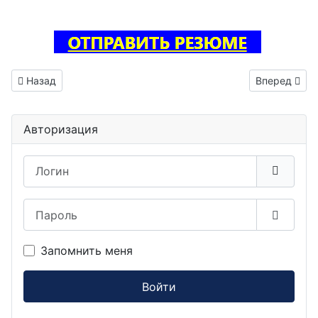
Предыдущий: Инженер по наладке и испытаниям вакансия 
Следующий: 
Назад
Вперед
Авторизация
Логин
Пароль
Показа
Запомнить меня
Войти