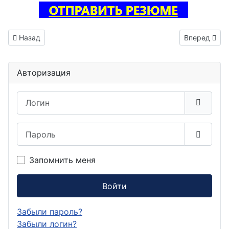
Предыдущий: Инженер по тестированию вакансия Нижнека
Следующий: 
Назад
Вперед
Авторизация
Логин
Пароль
Показа
Запомнить меня
Войти
Забыли пароль?
Забыли логин?