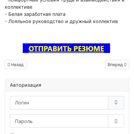
коллективе
- Белая заработная плата
- Лояльное руководство и дружный коллектив
Предыдущий: Инженер трассировщик печатных плат ваканс
Следующий: 
Назад
Вперед
Авторизация
Логин
Пароль
Показа