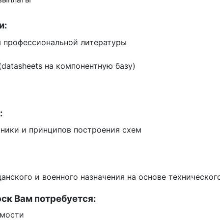
и:
ия профессиональной литературы
datasheets на компонентную базу)
:
хники и принципов построения схем
анского и военного назначения на основе техническог
рск Вам потребуется:
имости