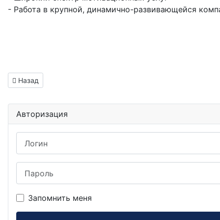
- Работа в крупной, динамично-развивающейся комп
Предыдущий: Инженер электроник вакансия Ломоносов
Назад
Авторизация
Логин
Пароль
Запомнить меня