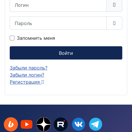
Логин
Пароль
Показа
Запомнить меня
Войти
Забыли пароль?
Забыли логин?
Регистрация