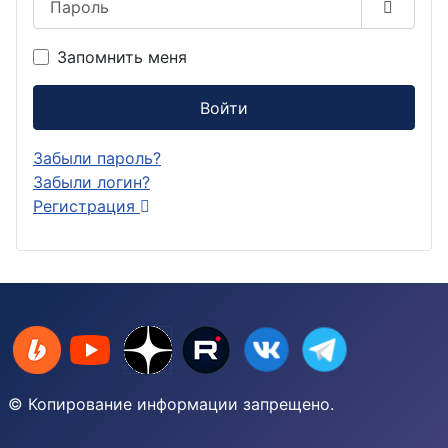
Показа
Запомнить меня
Войти
Забыли пароль?
Забыли логин?
Регистрация
© Копирование информации запрещено.