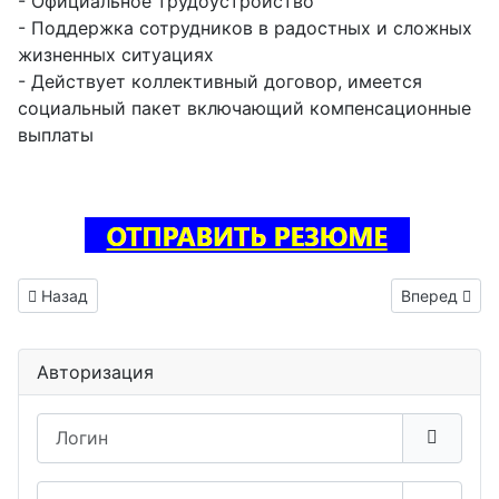
- Официальное трудоустройство
- Поддержка сотрудников в радостных и сложных
жизненных ситуациях
- Действует коллективный договор, имеется
социальный пакет включающий компенсационные
выплаты
Предыдущий: Инженер трассировщик печатных плат ваканс
Следующий: 
Назад
Вперед
Авторизация
Логин
Пароль