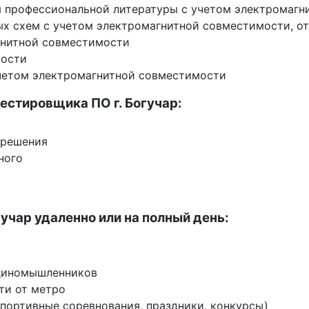
ия профессиональной литературы с учетом электромаг
ых схем с учетом электромагнитной совместимости, о
гнитной совместимости
мости
учетом электромагнитной совместимости
естировщика ПО г. Богучар:
 решения
ного
гучар удаленно или на полный день:
единомышленников
ти от метро
спортивные соревнования, праздники, конкурсы)