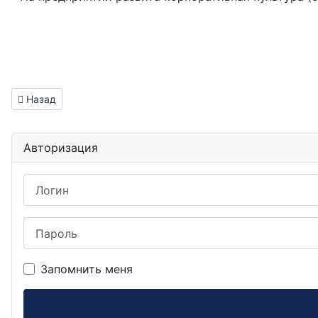
Предыдущий: Инженер электроник вакансия Грязи
Назад
Авторизация
Логин
Пароль
Запомнить меня