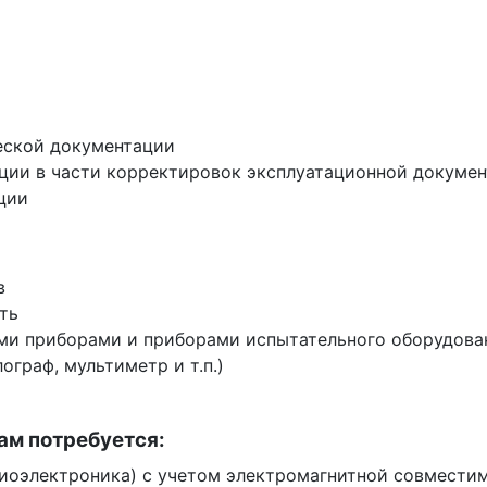
ческой документации
ции в части корректировок эксплуатационной докуме
ции
в
ть
ми приборами и приборами испытательного оборудова
граф, мультиметр и т.п.)
ам потребуется:
диоэлектроника) с учетом электромагнитной совмести