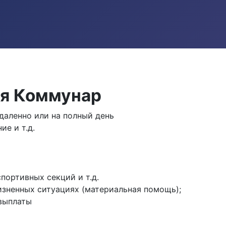
ия Коммунар
аленно или на полный день
е и т.д.
портивных секций и т.д.
зненных ситуациях (материальная помощь);
выплаты