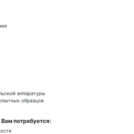
ние
ельской аппаратуры
 опытных образцов
 Вам потребуется:
мости