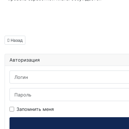
Предыдущий: Инженер испытатель на электромагнитную со
Назад
Авторизация
Логин
Пароль
Запомнить меня