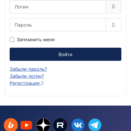
Логин
Пароль
Показа
Запомнить меня
Войти
Забыли пароль?
Забыли логин?
Регистрация