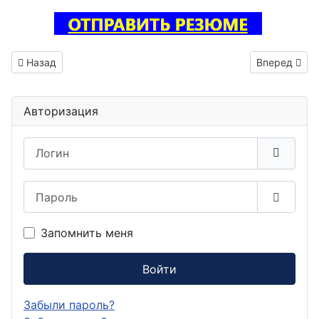
Предыдущий: Инженер по наладке и испытаниям вакансия 
Следующий: 
Назад
Вперед
Авторизация
Логин
Пароль
Показа
Запомнить меня
Войти
Забыли пароль?