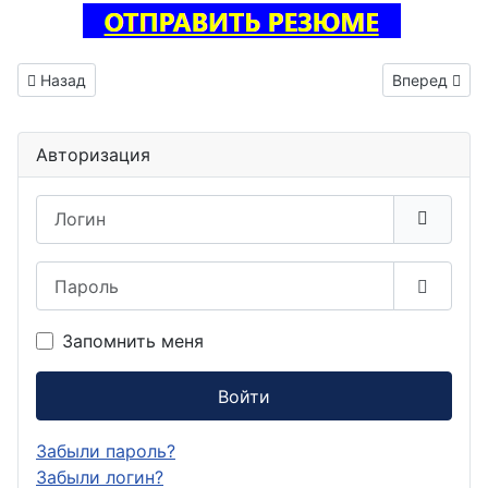
Предыдущий: Инженер испытатель на электромагнитную со
Следующий: 
Назад
Вперед
Авторизация
Логин
Пароль
Показа
Запомнить меня
Войти
Забыли пароль?
Забыли логин?