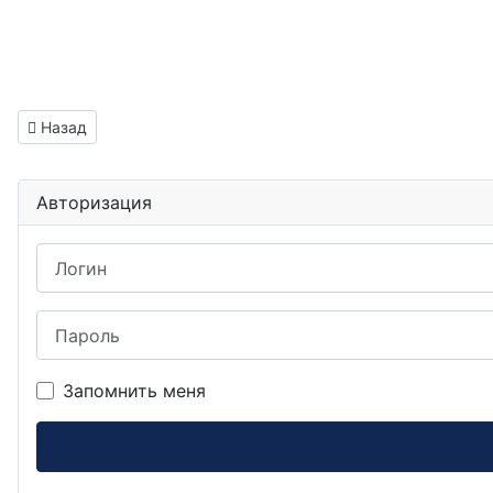
Предыдущий: Инженер программист микроконтроллеров РЭ
Назад
Авторизация
Логин
Пароль
Запомнить меня