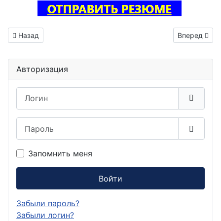
Предыдущий: Инженер схемотехник РЭА вакансия Тында
Следующий: 
Назад
Вперед
Авторизация
Логин
Пароль
Показа
Запомнить меня
Войти
Забыли пароль?
Забыли логин?