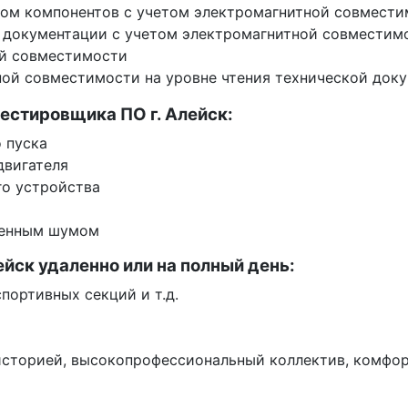
ором компонентов с учетом электромагнитной совмест
 документации с учетом электромагнитной совместимо
ой совместимости
тной совместимости на уровне чтения технической док
естировщика ПО г. Алейск:
 пуска
двигателя
го устройства
шенным шумом
ейск удаленно или на полный день:
портивных секций и т.д.
историей, высокопрофессиональный коллектив, комфо