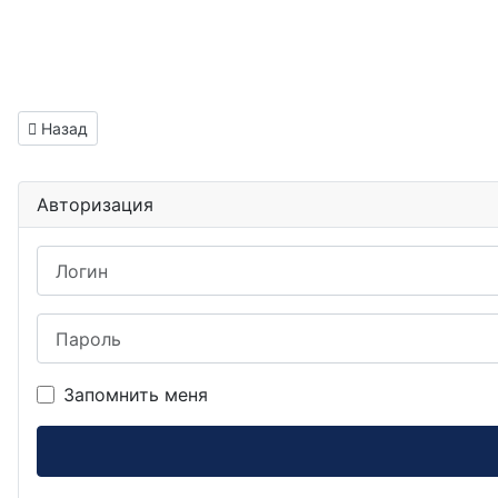
Предыдущий: Тестировщик ПО вакансия Ревда
Назад
Авторизация
Логин
Пароль
Запомнить меня