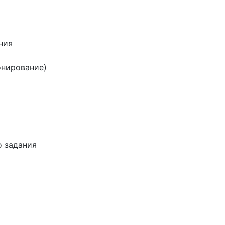
ния
онирование)
о задания