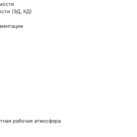
имости
сти (ЭД, КД)
ументации
ртная рабочая атмосфера