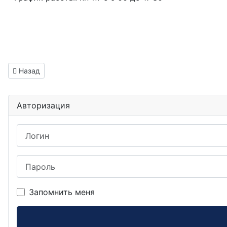
Предыдущий: Программист вакансия Котово
Назад
Авторизация
Логин
Пароль
Запомнить меня