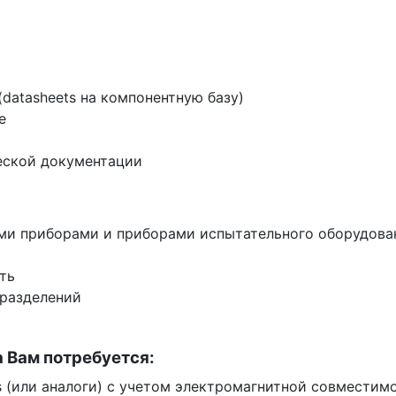
datasheets на компонентную базу)
е
ческой документации
ми приборами и приборами испытательного оборудова
ть
дразделений
а Вам потребуется:
s (или аналоги) с учетом электромагнитной совместим