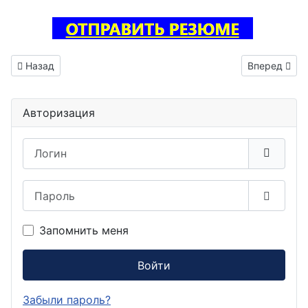
Предыдущий: Регулировщик РЭА вакансия Туапсе
Следующий: 
Назад
Вперед
Авторизация
Логин
Пароль
Показа
Запомнить меня
Войти
Забыли пароль?