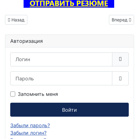
Предыдущий: Инженер по наладке и испытаниям вакансия 
Следующий: 
Назад
Вперед
Авторизация
Логин
Пароль
Показа
Запомнить меня
Войти
Забыли пароль?
Забыли логин?