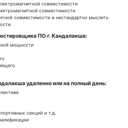
 электромагнитной совместимости
электромагнитной совместимости
нитной совместимости и нестандартно мыслить
мости
тестировщика ПО г. Кандалакша:
нной мощности
го
мящего
ндалакша удаленно или на полный день:
ллективе
портивных секций и т.д.
квалификации