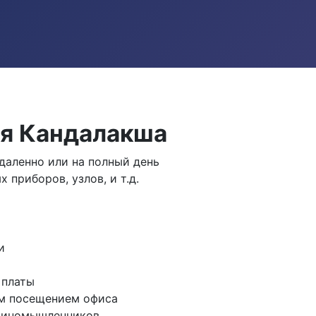
ия Кандалакша
аленно или на полный день
 приборов, узлов, и т.д.
и
 платы
им посещением офиса
единомышленников