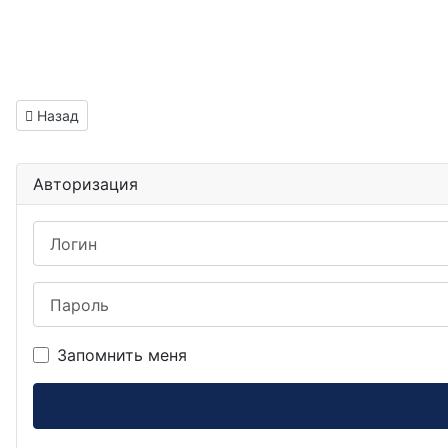
Предыдущий: Программист вакансия Саранск
Назад
Авторизация
Логин
Пароль
Запомнить меня