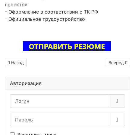
проектов
- Оформление в соответствии с ТК РФ
- Официальное трудоустройство
Предыдущий: Тестировщик ПО вакансия Светлогорск
Следующий: 
Назад
Вперед
Авторизация
Логин
Пароль
Показа
Запомнить меня