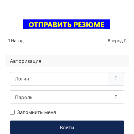
Предыдущий: Инженер электроник вакансия Химки
Следующий: 
Назад
Вперед
Авторизация
Логин
Пароль
Показа
Запомнить меня
Войти