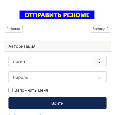
Предыдущий: Тестировщик ПО вакансия Нальчик
Следующий: 
Назад
Вперед
Авторизация
Логин
Пароль
Показа
Запомнить меня
Войти