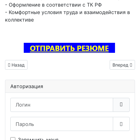
- Оформление в соответствии с ТК РФ
- Комфортные условия труда и взаимодействия в
коллективе
Предыдущий: Тестировщик ПО вакансия Жуковка
Следующий: 
Назад
Вперед
Авторизация
Логин
Пароль
Показа
Запомнить меня