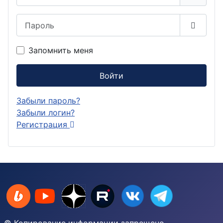
Пароль
Показа
Запомнить меня
Войти
Забыли пароль?
Забыли логин?
Регистрация