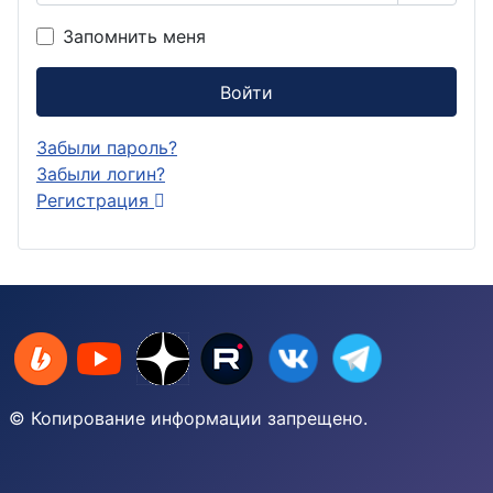
Показа
Запомнить меня
Войти
Забыли пароль?
Забыли логин?
Регистрация
© Копирование информации запрещено.