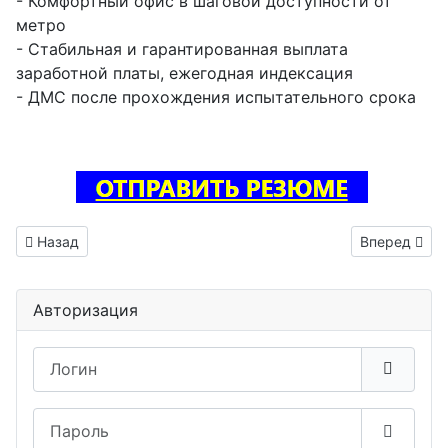
- Комфортный офис в шаговой доступности от
метро
- Стабильная и гарантированная выплата
заработной платы, ежегодная индексация
- ДМС после прохождения испытательного срока
Предыдущий: Тестировщик ПО вакансия Ханты-Мансийск
Следующий: 
Назад
Вперед
Авторизация
Логин
Пароль